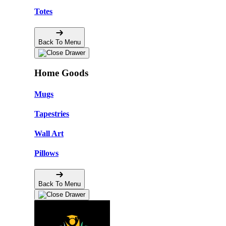
Totes
Back To Menu
Home Goods
Mugs
Tapestries
Wall Art
Pillows
Back To Menu