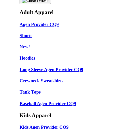
Adult Apparel
Agen Provider CQ9
Shorts
New!
Hoodies
Long Sleeve Agen Provider CQ9
Crewneck Sweatshirts
Tank Tops
Baseball Agen Provider CQ9
Kids Apparel
Kids Agen Provider CQ9