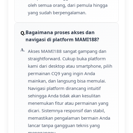
oleh semua orang, dari pemula hingga
yang sudah berpengalaman.
Bagaimana proses akses dan
navigasi di platform MAMI188?
Akses MAMI188 sangat gampang dan
straightforward. Cukup buka platform
kami dari desktop atau smartphone, pilih
permainan CQ9 yang ingin Anda
mainkan, dan langsung bisa memulai.
Navigasi platform dirancang intuitif
sehingga Anda tidak akan kesulitan
menemukan fitur atau permainan yang
dicari. Sistemnya responsif dan stabil,
memastikan pengalaman bermain Anda
lancar tanpa gangguan teknis yang
mengganggu.