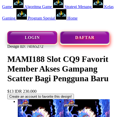
Game
Algoritma Game
Strategi Menang
Kelas
Gaming
Program Spesial
Home
LOGIN
DAFTAR
Design ID: 74165272
MAMI188 Slot CQ9 Favorit
Member Akses Gampang
Scatter Bagi Pengguna Baru
$13
IDR 230.000
Create an account to favorite this design!