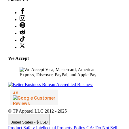
We Accept
© TP Apparel LLC 2012 - 2025
United States - $ USD
Product Safety
Intellectual Property Policy
CA: Do Not Sell