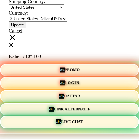
Shipping Country:
Currency:
Cancel
Katie:
5'10"
160
PROMO
Select your person:
Male
Female
LOGIN
Height
Short
Med
Tall
DAFTAR
Weight
Slim
Avg
Heavy
LINK ALTERNATIF
View Size Chart
LIVE CHAT