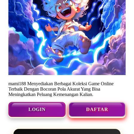
mami188 Menyediakan Berbagai Koleksi Game Online
Terbaik Dengan Bocoran Pola Akurat Yang Bisa
Meningkatkan Peluang Kemenangan Kalian.
LOGIN
DAFTAR